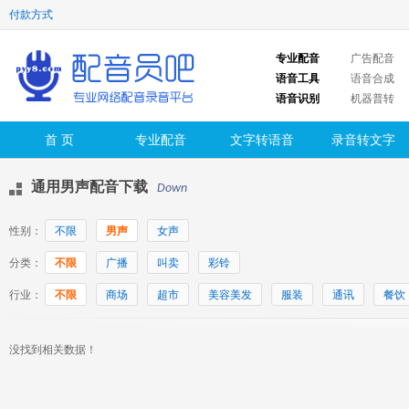
付款方式
专业配音
广告配音
语音工具
语音合成
语音识别
机器普转
首 页
专业配音
文字转语音
录音转文字
通用男声配音下载
Down
性别：
不限
男声
女声
分类：
不限
广播
叫卖
彩铃
行业：
不限
商场
超市
美容美发
服装
通讯
餐饮
没找到相关数据！